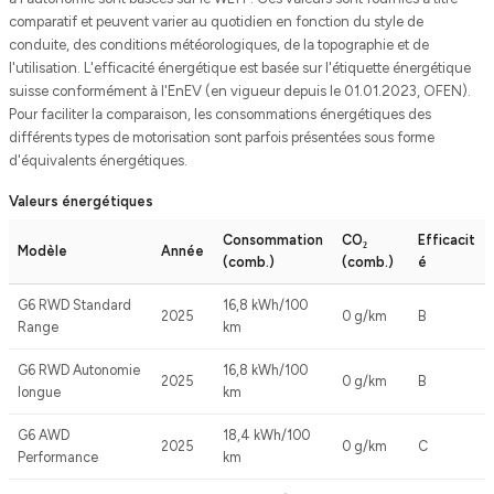
comparatif et peuvent varier au quotidien en fonction du style de
conduite, des conditions météorologiques, de la topographie et de
l'utilisation. L'efficacité énergétique est basée sur l'étiquette énergétique
suisse conformément à l'EnEV (en vigueur depuis le 01.01.2023, OFEN).
Pour faciliter la comparaison, les consommations énergétiques des
différents types de motorisation sont parfois présentées sous forme
d'équivalents énergétiques.
Valeurs énergétiques
Consommation
CO₂
Efficacit
Modèle
Année
(comb.)
(comb.)
é
G6 RWD Standard
16,8 kWh/100
2025
0 g/km
B
Range
km
G6 RWD Autonomie
16,8 kWh/100
2025
0 g/km
B
longue
km
G6 AWD
18,4 kWh/100
2025
0 g/km
C
Performance
km