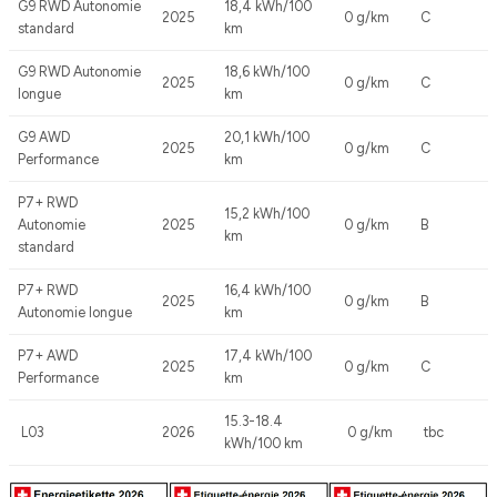
G9 RWD Autonomie
18,4 kWh/100
2025
0 g/km
C
standard
km
G9 RWD Autonomie
18,6 kWh/100
2025
0 g/km
C
longue
km
G9 AWD
20,1 kWh/100
2025
0 g/km
C
Performance
km
P7+ RWD
15,2 kWh/100
Autonomie
2025
0 g/km
B
km
standard
P7+ RWD
16,4 kWh/100
2025
0 g/km
B
Autonomie longue
km
P7+ AWD
17,4 kWh/100
2025
0 g/km
C
Performance
km
15.3-18.4
L03
2026
0 g/km
tbc
kWh/100 km