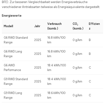
BFE). Zur besseren Vergleichbarkeit werden Energieverbräuche
verschiedener Antriebsarten teilweise als Energieäquivalente dargestellt.
Energiewerte
Verbrauch
CO₂
Effizien
Modell
Jahr
(komb.)
(komb.)
z
G6 RWD Standard
16.8 kWh/100
2025
0 g/km
B
Range
km
G6 RWD Long
16.8 kWh/100
2025
0 g/km
B
Range
km
G6 AWD
18.4 kWh/100
2025
0 g/km
C
Performance
km
G9 RWD Standard
18.4 kWh/100
2025
0 g/km
C
Range
km
G9 RWD Long
18.6 kWh/100
2025
0 g/km
C
Range
km