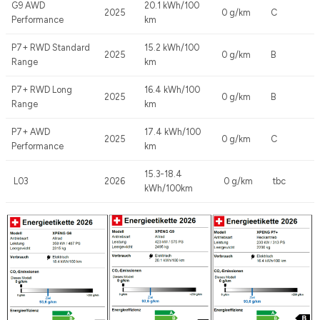
G9 AWD
20.1 kWh/100
2025
0 g/km
C
Performance
km
P7+ RWD Standard
15.2 kWh/100
2025
0 g/km
B
Range
km
P7+ RWD Long
16.4 kWh/100
2025
0 g/km
B
Range
km
P7+ AWD
17.4 kWh/100
2025
0 g/km
C
Performance
km
15.3-18.4
L03
2026
0 g/km
tbc
kWh/100km