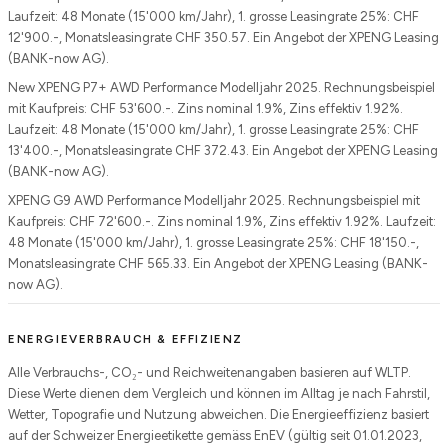
Laufzeit: 48 Monate (15'000 km/Jahr), 1. grosse Leasingrate 25%: CHF
12'900.-, Monatsleasingrate CHF 350.57. Ein Angebot der XPENG Leasing
(BANK-now AG).
New XPENG P7+ AWD Performance Modelljahr 2025. Rechnungsbeispiel
mit Kaufpreis: CHF 53'600.-. Zins nominal 1.9%, Zins effektiv 1.92%.
Laufzeit: 48 Monate (15'000 km/Jahr), 1. grosse Leasingrate 25%: CHF
13'400.-, Monatsleasingrate CHF 372.43. Ein Angebot der XPENG Leasing
(BANK-now AG).
XPENG G9 AWD Performance Modelljahr 2025. Rechnungsbeispiel mit
Kaufpreis: CHF 72'600.-. Zins nominal 1.9%, Zins effektiv 1.92%. Laufzeit:
48 Monate (15'000 km/Jahr), 1. grosse Leasingrate 25%: CHF 18'150.-,
Monatsleasingrate CHF 565.33. Ein Angebot der XPENG Leasing (BANK-
now AG).
ENERGIEVERBRAUCH & EFFIZIENZ
Alle Verbrauchs-, CO₂- und Reichweitenangaben basieren auf WLTP.
Diese Werte dienen dem Vergleich und können im Alltag je nach Fahrstil,
Wetter, Topografie und Nutzung abweichen. Die Energieeffizienz basiert
auf der Schweizer Energieetikette gemäss EnEV (gültig seit 01.01.2023,